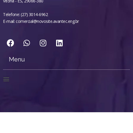
Vitória - ES, 29066-380
Telefone: (27) 3014-6962
E-mail: comercial@novosite.avantec.eng.br
Menu