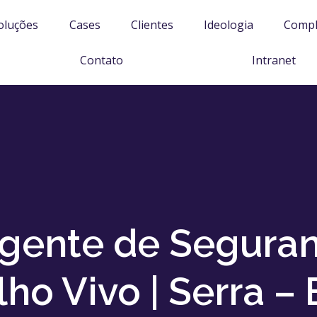
oluções
Cases
Clientes
Ideologia
Compl
Contato
Intranet
igente de Segura
lho Vivo | Serra – 