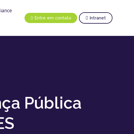
iance
Entre em contato
Intranet
nça Pública
ES